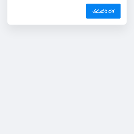
తదుపరి దశ