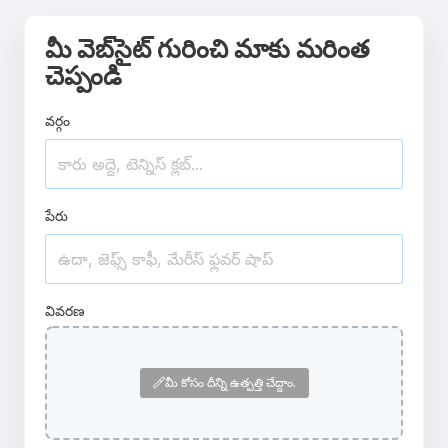
మీ వెబ్‌సైట్ గురించి మాకు మరింత
చెప్పండి
వర్గం
పేరు
వివరణ
మీ కోసం దీన్ని ఉత్పత్తి చేద్దాం.