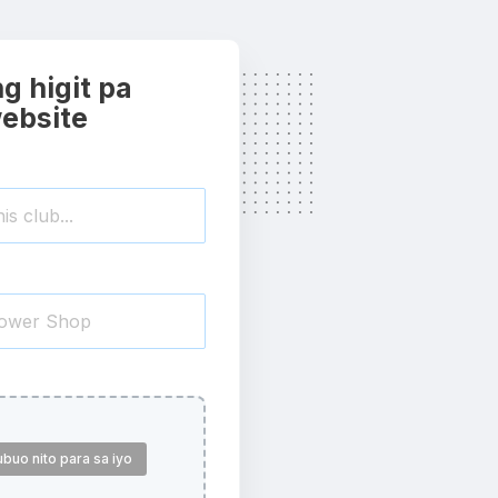
g higit pa
website
uo nito para sa iyo