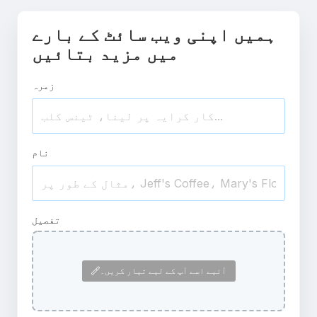
ہمیں اپنی ویب سائٹ کے بارے
میں مزید بتائیں
زمرہ
نام
تفصیل
آئیے اسے آپ کے لیے تیار کریں۔