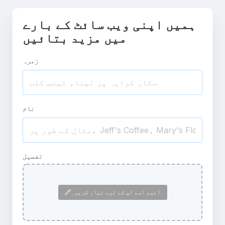
ہمیں اپنی ویب سائٹ کے بارے
میں مزید بتائیں
زمرہ
نام
تفصیل
آئیے اسے آپ کے لیے تیار کریں۔