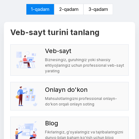
1-qadam
2-qadam
3-qadam
Veb-sayt turini tanlang
Veb-sayt
Biznesingiz, guruhingiz yoki shaxsiy
ehtiyojlaringiz uchun professional veb-sayt
yarating
Onlayn do'kon
Mahsulotlaringizni professional onlayn-
do'kon orqali onlayn soting
Blog
Fikrlaringiz, g'oyalaringiz va tajribalaringizni
dunyo bilan baham ko'rish uchun blog