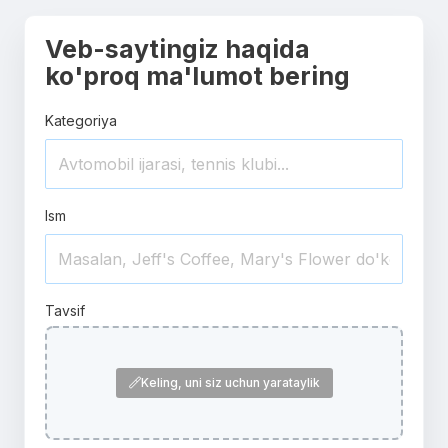
Veb-saytingiz haqida
ko'proq ma'lumot bering
Kategoriya
Ism
Tavsif
Keling, uni siz uchun yarataylik