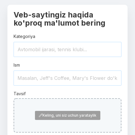
Veb-saytingiz haqida
ko'proq ma'lumot bering
Kategoriya
Ism
Tavsif
Keling, uni siz uchun yarataylik