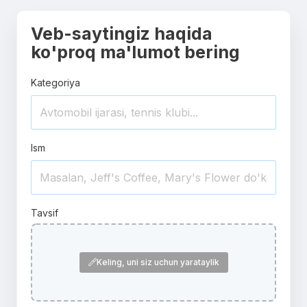
Veb-saytingiz haqida
ko'proq ma'lumot bering
Kategoriya
Ism
Tavsif
Keling, uni siz uchun yarataylik