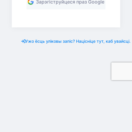
Зарэгіструйцеся праз Google
Ужо ёсць уліковы запіс? Націсніце тут, каб увайсці.