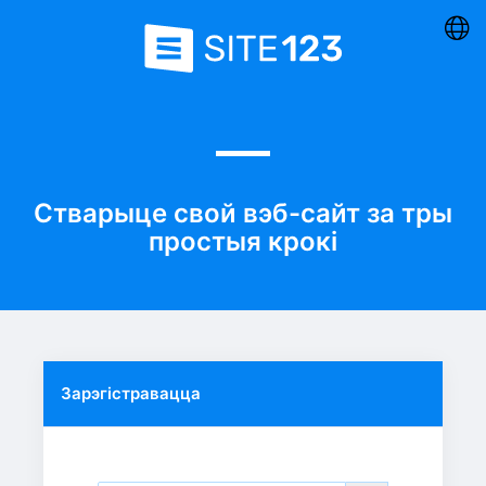
Стварыце свой вэб-сайт за тры
простыя крокі
Зарэгістравацца