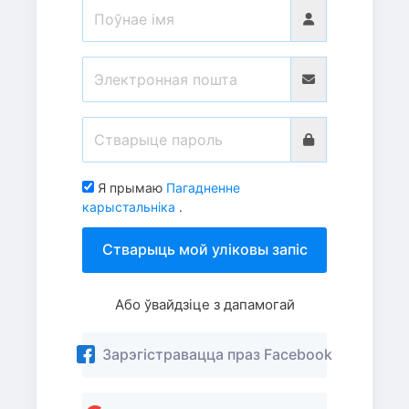
Я прымаю
Пагадненне
карыстальніка
.
Стварыць мой уліковы запіс
Або ўвайдзіце з дапамогай
Зарэгістравацца праз Facebook