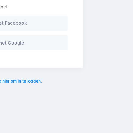
 met
t Facebook
et Google
k hier om in te loggen.