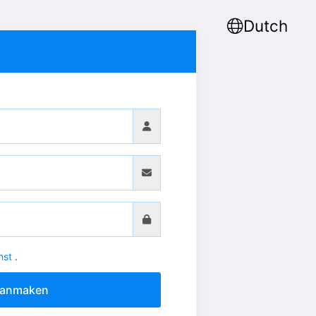
Dutch
mst
.
aanmaken