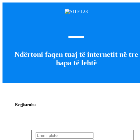
Ndërtoni faqen tuaj të internetit në tre
hapa të lehtë
Regjistrohu