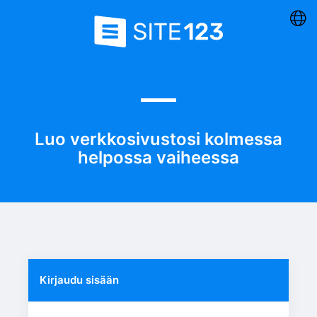
Luo verkkosivustosi kolmessa
helpossa vaiheessa
Kirjaudu sisään