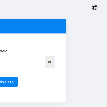
alelo
ziyalezo